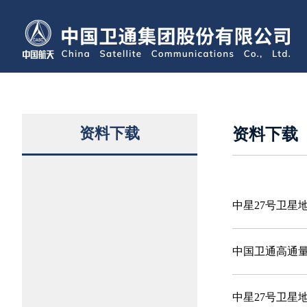
资料下载
资料下载
中星27号卫星
中国卫通高通
中星27号卫星