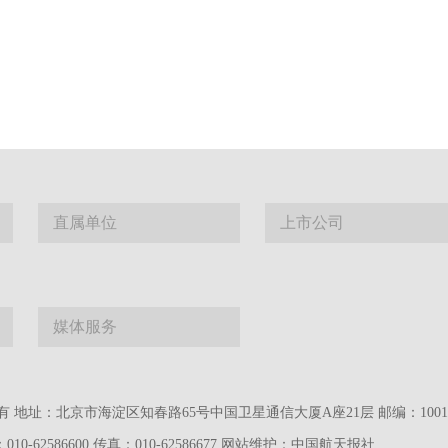
直属单位
上市公司
媒体服务
地址：北京市海淀区知春路65号中国卫星通信大厦A座21层 邮编：1001
：010-62586600 传真：010-62586677 网站维护：中国航天报社