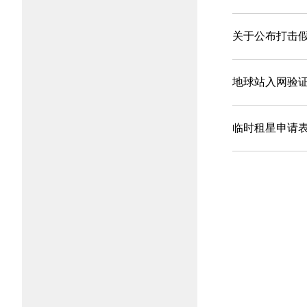
关于公布打击
地球站入网验
临时租星申请