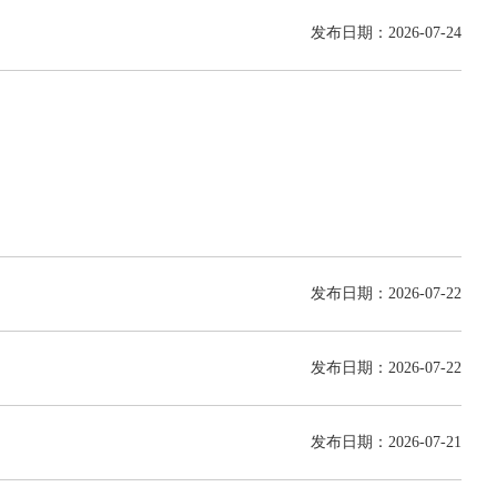
）
发布日期：2026-07-24
发布日期：2026-07-22
发布日期：2026-07-22
发布日期：2026-07-21