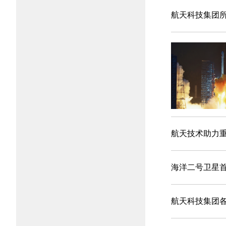
航天科技集团
航天技术助力
海洋二号卫星
航天科技集团