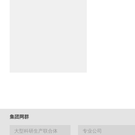
集团网群
大型科研生产联合体
专业公司