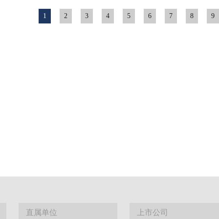
1
2
3
4
5
6
7
8
9
直属单位
上市公司