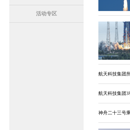
活动专区
航天科技集团所
航天科技集团3
神舟二十三号