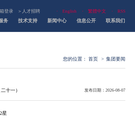
箱登录
＞人才招聘
· English
· 繁體中文
· RSS
服务
技术支持
新闻中心
信息公开
联系我们
您的位置：
首页
>
集团要闻
（二十一）
发布日期：2026-08-07
2星