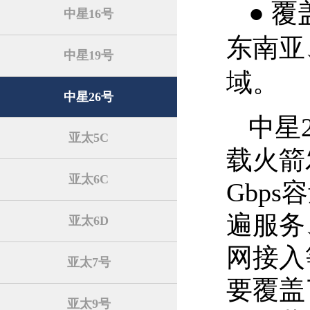
●
覆
中星16号
东南亚
中星19号
域。
中星26号
中星
亚太5C
载火箭
亚太6C
Gbps
容
遍服务
亚太6D
网接入
亚太7号
要覆盖
亚太9号